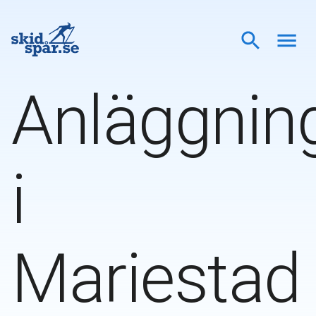
Anläggnin
i
Mariestad