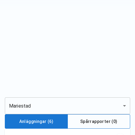
Mariestad
Anläggningar
(6)
Spårrapporter (
0
)