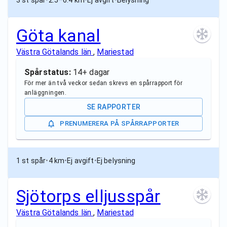
3 st spår
•
2.5–6.4 km
•
Ej avgift
•
Belysning
Göta kanal
Västra Götalands län
,
Mariestad
Spårstatus:
14+ dagar
För mer än två veckor sedan skrevs en spårrapport för
anläggningen.
SE RAPPORTER
PRENUMERERA PÅ SPÅRRAPPORTER
1 st spår
•
4 km
•
Ej avgift
•
Ej belysning
Sjötorps elljusspår
Västra Götalands län
,
Mariestad