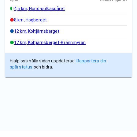
Spår
Senast spårat
4,5 km, Hund-pulkaspåret
8 km, Högberget
12 km, Koltjärnsberget
17 km, Koltjärnsberget-Brännmyran
Hjälp oss hålla sidan uppdaterad.
Rapportera din
spårstatus
och bidra.