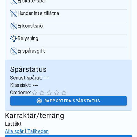
Ej skate-spår
Hundar inte tillåtna
Ej konstsnö
Belysning
Ej spåravgift
Spårstatus
Senast spårat:
---
Klassiskt:
---
Omdöme:
RAPPORTERA SPÅRSTATUS
Karraktär/terräng
Lättåkt
Alla spår i
Tallheden