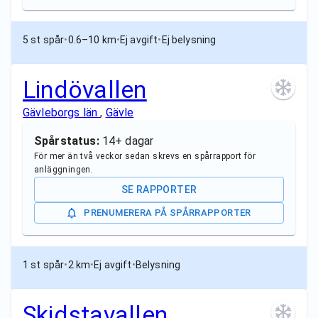
5 st spår
•
0.6–10 km
•
Ej avgift
•
Ej belysning
Lindövallen
Gävleborgs län
,
Gävle
Spårstatus:
14+ dagar
För mer än två veckor sedan skrevs en spårrapport för
anläggningen.
SE RAPPORTER
PRENUMERERA PÅ SPÅRRAPPORTER
1 st spår
•
2 km
•
Ej avgift
•
Belysning
Skidstavallen