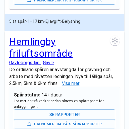
PRENUMERERA PÅ SPÅRRAPPORTER
5 st spår
•
1–17 km
•
Ej avgift
•
Belysning
Hemlingby
friluftsområde
Gävleborgs län
,
Gävle
De ordinarie spåren är avstängda för grävning och
arbete med råvatten ledningen. Nya tillfälliga spår,
2,5km, 5km & 6km finns…
Visa mer
Spårstatus:
14+ dagar
För mer än två veckor sedan skrevs en spårrapport för
anläggningen.
SE RAPPORTER
PRENUMERERA PÅ SPÅRRAPPORTER