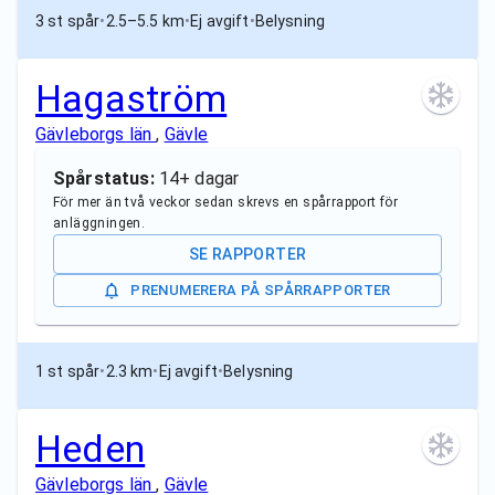
3 st spår
•
2.5–5.5 km
•
Ej avgift
•
Belysning
Hagaström
Gävleborgs län
,
Gävle
Spårstatus:
14+ dagar
För mer än två veckor sedan skrevs en spårrapport för
anläggningen.
SE RAPPORTER
PRENUMERERA PÅ SPÅRRAPPORTER
1 st spår
•
2.3 km
•
Ej avgift
•
Belysning
Heden
Gävleborgs län
,
Gävle