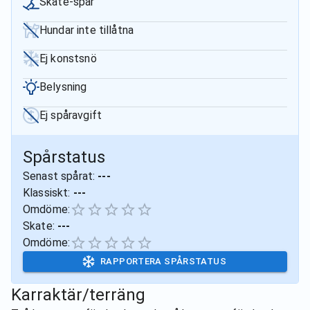
Skate-spår
Hundar inte tillåtna
Ej konstsnö
Belysning
Ej spåravgift
Spårstatus
Senast spårat:
---
Klassiskt:
---
Omdöme:
Skate:
---
Omdöme:
RAPPORTERA SPÅRSTATUS
Karraktär/terräng