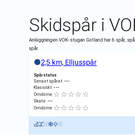
Skidspår i
VO
Anläggningen VOK-stugan Gotland har 6 spår, spår 
spår.
2,5 km, Elljusspår
Spårstatus
Senast spårat:
---
Klassiskt:
---
Omdöme:
Skate:
---
Omdöme: