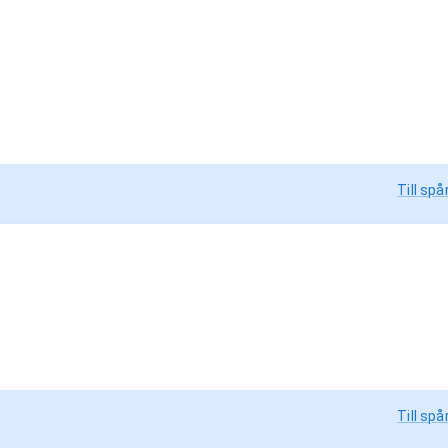
Till spå
Till spå