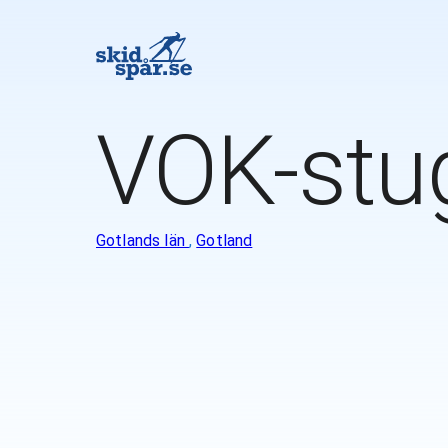
VOK-stu
Gotlands län
,
Gotland