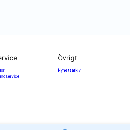
rvice
Övrigt
gor
Nyhetsarkiv
undservice