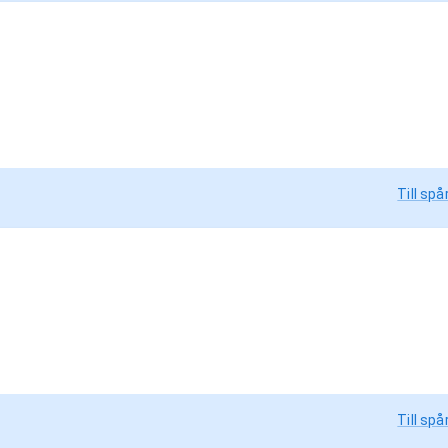
Till spå
Till spå