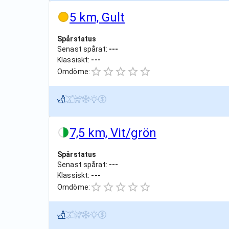
5 km, Gult
Spårstatus
Senast spårat:
---
Klassiskt:
---
Omdöme:
7,5 km, Vit/grön
Spårstatus
Senast spårat:
---
Klassiskt:
---
Omdöme: