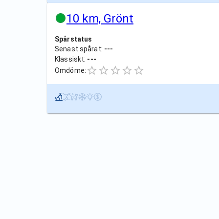
10 km, Grönt
Spårstatus
Senast spårat:
---
Klassiskt:
---
Omdöme: