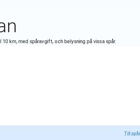
an
ll 10 km, med spåravgift, och belysning på vissa spår.
Till spå