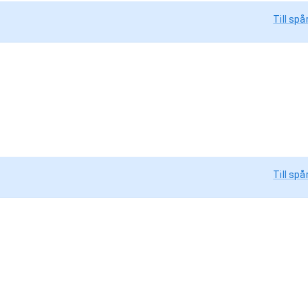
Till spå
Till spå