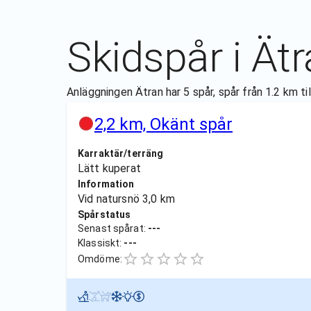
Skidspår i
Ätr
Anläggningen Ätran har 5 spår, spår från 1.2 km ti
2,2 km, Okänt spår
Karraktär/terräng
Lätt kuperat
Information
Vid natursnö 3,0 km
Spårstatus
Senast spårat:
---
Klassiskt:
---
Omdöme: