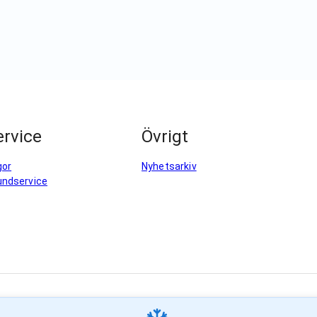
rvice
Övrigt
gor
Nyhetsarkiv
undservice