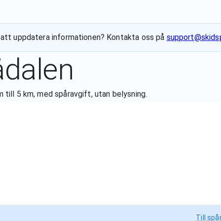
ill att uppdatera informationen? Kontakta oss på
support@skidsp
ådalen
m till 5 km, med spåravgift, utan belysning.
Till spå