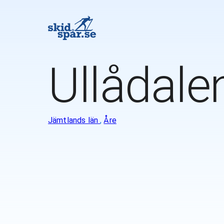
Ullådale
Jämtlands län
,
Åre