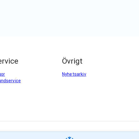
rvice
Övrigt
gor
Nyhetsarkiv
undservice