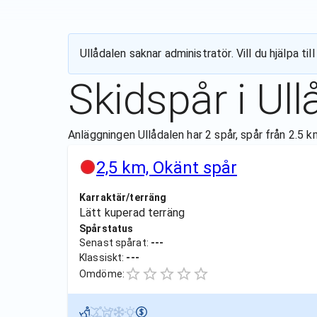
Ullådalen
saknar administratör. Vill du hjälpa t
Skidspår i
Ull
Anläggningen Ullådalen har 2 spår, spår från 2.5 k
2,5 km, Okänt spår
Karraktär/terräng
Lätt kuperad terräng
Spårstatus
Senast spårat:
---
Klassiskt:
---
Omdöme: