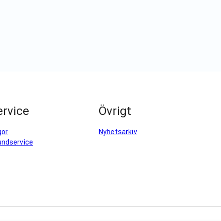
rvice
Övrigt
gor
Nyhetsarkiv
undservice