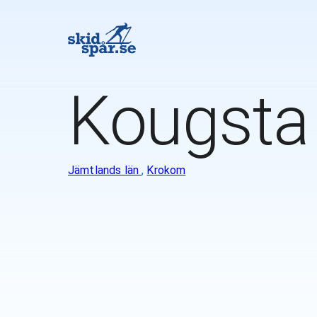
Kougsta
Jämtlands län
,
Krokom