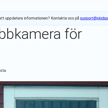
ll att uppdatera informationen? Kontakta oss på
support@skidsp
ebbkamera för
sta
.