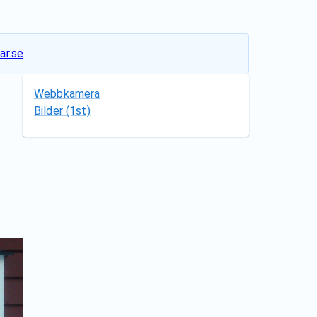
ar.se
Webbkamera
Bilder
(1st)