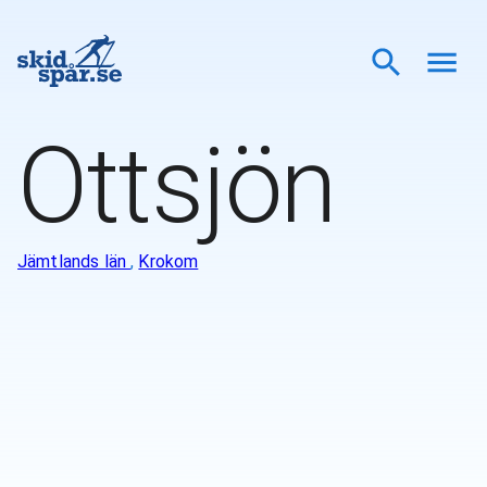
Ottsjön
Jämtlands län
,
Krokom