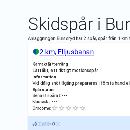
Skidspår i
Bur
Anläggningen Burseryd har 2 spår, spår från 1 km t
2 km, Elljusbanan
Karraktär/terräng
Lättåkt, ett riktigt motionsspår.
Information
Vid dålig snötillgång prepareras i första hand e
Spårstatus
Senast spårat:
---
Klassiskt:
---
Omdöme: