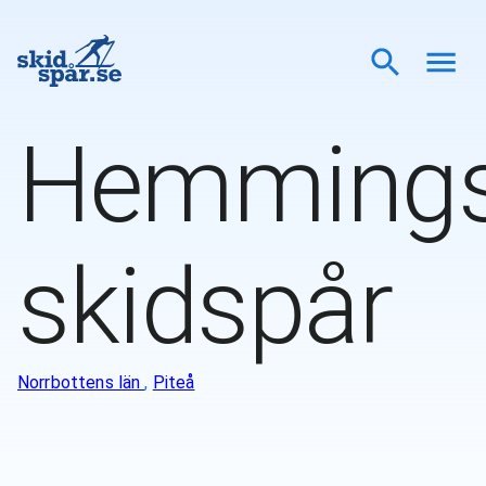
Hemming
skidspår
Norrbottens län
,
Piteå