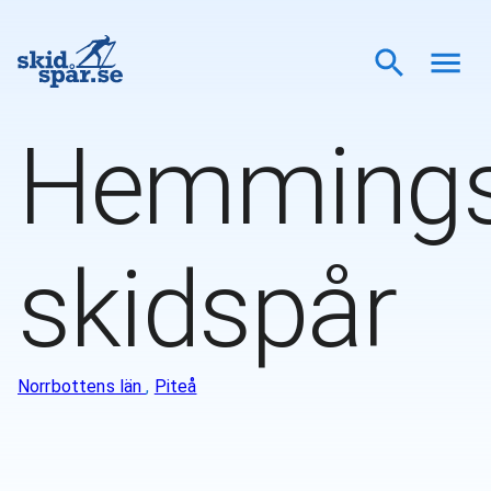
Hemming
skidspår
Norrbottens län
,
Piteå