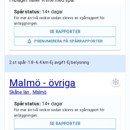
I nuläget håller vi inte med spår.
Spårstatus:
14+ dagar
För mer än två veckor sedan skrevs en spårrapport för
anläggningen.
SE RAPPORTER
PRENUMERERA PÅ SPÅRRAPPORTER
2 st spår
•
1.8–6.4 km
•
Ej avgift
•
Ej belysning
Malmö - övriga
Skåne län
,
Malmö
Spårstatus:
14+ dagar
För mer än två veckor sedan skrevs en spårrapport för
anläggningen.
SE RAPPORTER