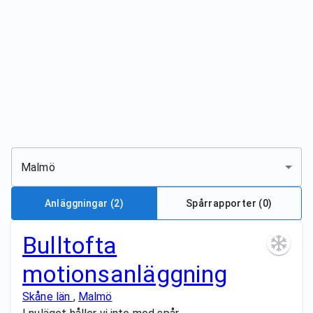
Malmö
Anläggningar
(2)
Spårrapporter (
0
)
Bulltofta
motionsanläggning
Skåne län
,
Malmö