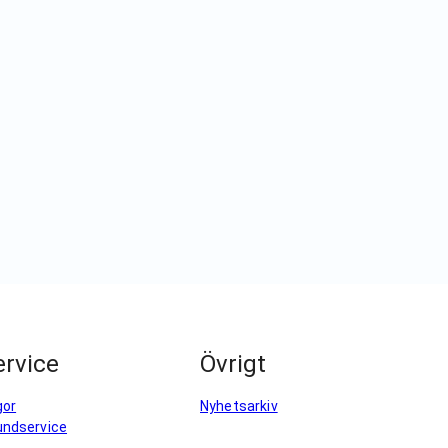
rvice
Övrigt
gor
Nyhetsarkiv
undservice