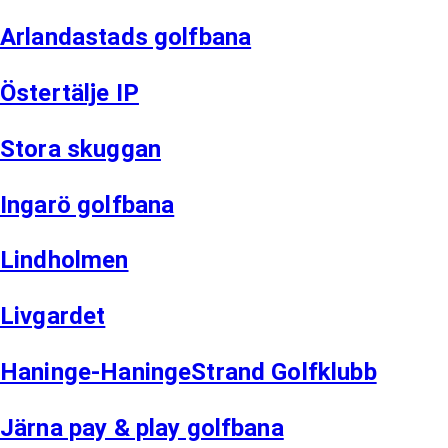
Arlandastads golfbana
Östertälje IP
Stora skuggan
Ingarö golfbana
Lindholmen
Livgardet
Haninge-HaningeStrand Golfklubb
Järna pay & play golfbana