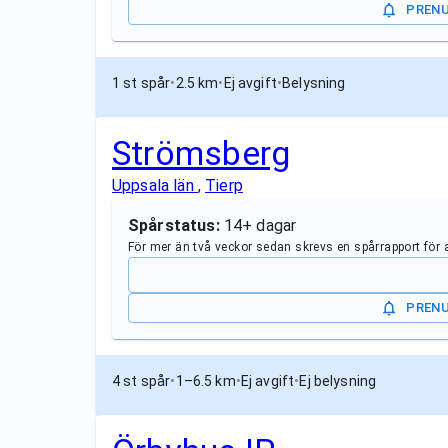
PREN
1 st spår
•
2.5 km
•
Ej avgift
•
Belysning
Strömsberg
Uppsala län
,
Tierp
Spårstatus:
14+ dagar
För mer än två veckor sedan skrevs en spårrapport för
PREN
4 st spår
•
1–6.5 km
•
Ej avgift
•
Ej belysning