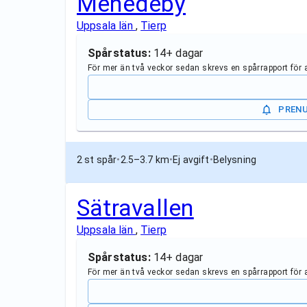
Mehedeby
Uppsala län
,
Tierp
Spårstatus:
14+ dagar
För mer än två veckor sedan skrevs en spårrapport för
PREN
2 st spår
•
2.5–3.7 km
•
Ej avgift
•
Belysning
Sätravallen
Uppsala län
,
Tierp
Spårstatus:
14+ dagar
För mer än två veckor sedan skrevs en spårrapport för