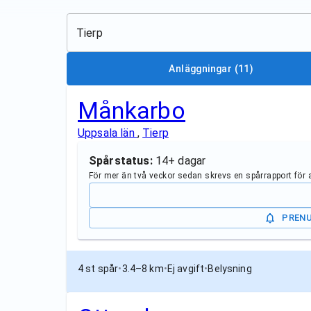
Tierp
Anläggningar
(11)
Månkarbo
Uppsala län
,
Tierp
Spårstatus:
14+ dagar
För mer än två veckor sedan skrevs en spårrapport för
PREN
4 st spår
•
3.4–8 km
•
Ej avgift
•
Belysning