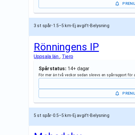
PREN
3 st spår
•
1.5–5 km
•
Ej avgift
•
Belysning
Rönningens IP
Uppsala län
,
Tierp
Spårstatus:
14+ dagar
För mer än två veckor sedan skrevs en spårrapport för
PREN
5 st spår
•
0.5–5 km
•
Ej avgift
•
Belysning