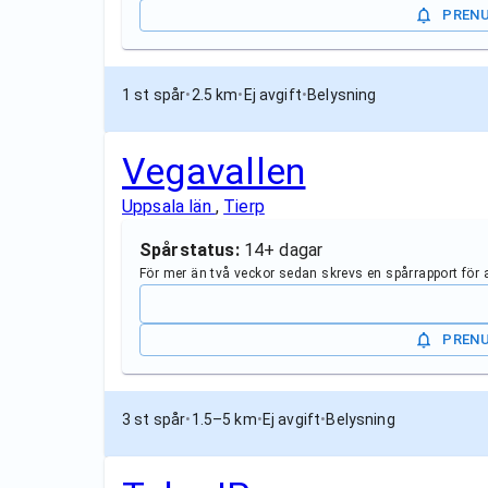
PREN
1 st spår
•
2.5 km
•
Ej avgift
•
Belysning
Vegavallen
Uppsala län
,
Tierp
Spårstatus:
14+ dagar
För mer än två veckor sedan skrevs en spårrapport för
PREN
3 st spår
•
1.5–5 km
•
Ej avgift
•
Belysning